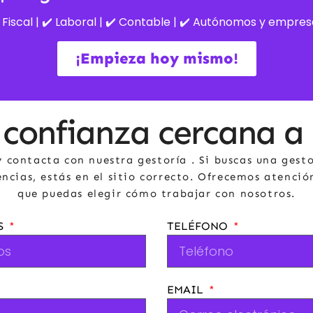
 Fiscal | ✔️ Laboral | ✔️ Contable | ✔️ Autónomos y empre
¡Empieza hoy mismo!
 confianza cercana a
 contacta con nuestra gestoría . Si buscas una gesto
cias, estás en el sitio correcto. Ofrecemos atenció
que puedas elegir cómo trabajar con nosotros.
S
TELÉFONO
EMAIL