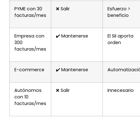
PYME con 30
❌ Salir
Esfuerzo >
facturas/mes
beneficio
Empresa con
✔️ Mantenerse
El SII aporta
300
orden
facturas/mes
E-commerce
✔️ Mantenerse
Automatizaci
Autónomos
❌ Salir
Innecesario
con 10
facturas/mes