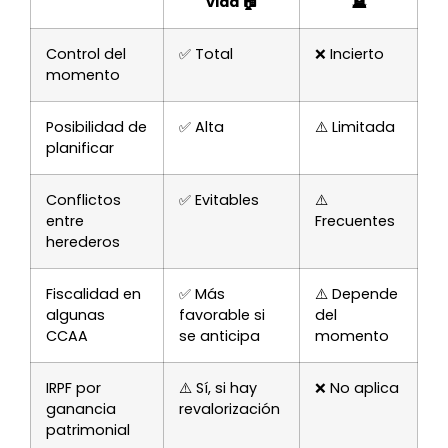
vida 🏠
🪦
Control del
✅ Total
❌ Incierto
momento
Posibilidad de
✅ Alta
⚠️ Limitada
planificar
Conflictos
✅ Evitables
⚠️
entre
Frecuentes
herederos
Fiscalidad en
✅ Más
⚠️ Depende
algunas
favorable si
del
CCAA
se anticipa
momento
IRPF por
⚠️ Sí, si hay
❌ No aplica
ganancia
revalorización
patrimonial