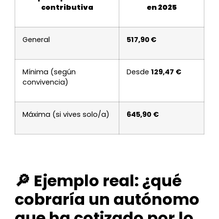
contributiva
en 2025
General
517,90 €
Mínima (según
Desde
129,47 €
convivencia)
Máxima (si vives solo/a)
645,90 €
🔎 Ejemplo real: ¿qué
cobraría un autónomo
que ha cotizado por lo