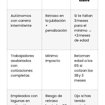
clave
Autónomos
Retraso en
Si te faltan
con carrera
la jubilación
3 meses
intermitente
+
para el
penalización
mínimo →
+2 meses
de edad
Trabajadores
Mínimo
Retoman
asalariados
impacto
edad a los
con
65 si
cotizaciones
cotizan los
completas
38 y 3
meses
Empleados con
Riesgo de
Ojo si has
lagunas en
retraso
tenido